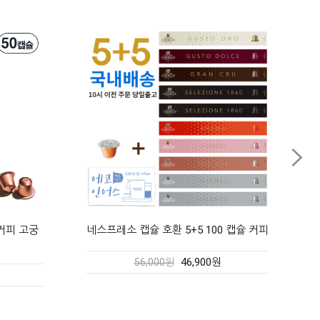
 캡슐 커피
커피비 네스프레소호환 캡슐 커피 오리지
널 디카페인40ea
29,980원
36,000원