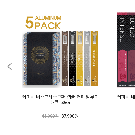
커피비 네스프레소호환 캡슐 커피 오리지
미
커피비 
널50ea
29,980원
45,000원