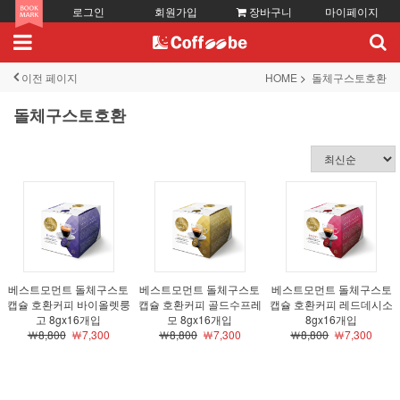
로그인
회원가입
장바구니
마이페이지
이전 페이지
HOME
돌체구스토호환
돌체구스토호환
베스트모먼트 돌체구스토
베스트모먼트 돌체구스토
베스트모먼트 돌체구스토
캡슐 호환커피 바이올렛룽
캡슐 호환커피 골드수프레
캡슐 호환커피 레드데시소
고 8gx16개입
모 8gx16개입
8gx16개입
￦8,800
￦7,300
￦8,800
￦7,300
￦8,800
￦7,300